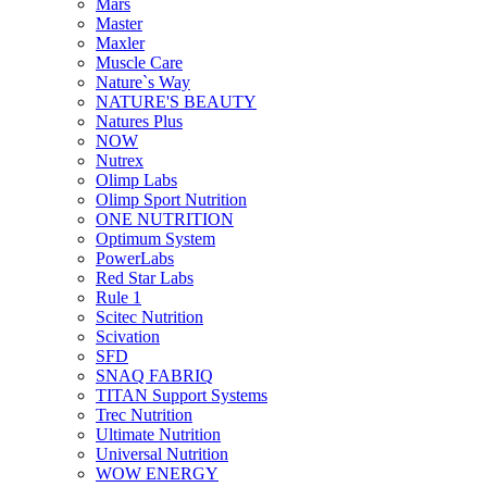
Mars
Master
Maxler
Muscle Care
Nature`s Way
NATURE'S BEAUTY
Natures Plus
NOW
Nutrex
Olimp Labs
Olimp Sport Nutrition
ONE NUTRITION
Optimum System
PowerLabs
Red Star Labs
Rule 1
Scitec Nutrition
Scivation
SFD
SNAQ FABRIQ
TITAN Support Systems
Trec Nutrition
Ultimate Nutrition
Universal Nutrition
WOW ENERGY