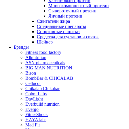
Казеиновый протеин
Многокомпонентный протеин
Сывороточный протеин
Яичный протеин
Сжигатели жира
Специальные препараты
Спортивные напитки
Средства для суставов и связок
Шейкер
Бренды
Fitness food factory
Allnutrition
ASN pharmaceuticals
BIG MAN NUTRITION
Bison
BombBar & CHICALAB
Cellucor
Chikalab Chikabar
Cobra Labs
DayLight
Everbuild nutrition
Evergo
FitnesShock
HAYA labs
Mad Fit