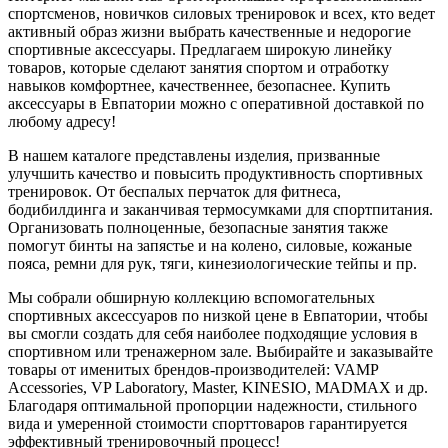
спортсменов, новичков силовых тренировок и всех, кто ведет
активный образ жизни выбрать качественные и недорогие
спортивные аксессуары. Предлагаем широкую линейку
товаров, которые сделают занятия спортом и отработку
навыков комфортнее, качественнее, безопаснее. Купить
аксессуары в Евпатории можно с оперативной доставкой по
любому адресу!
В нашем каталоге представлены изделия, призванные
улучшить качество и повысить продуктивность спортивных
тренировок. От беспалых перчаток для фитнеса,
бодибилдинга и заканчивая термосумками для спортпитания.
Организовать полноценные, безопасные занятия также
помогут бинты на запястье и на колено, силовые, кожаные
пояса, ремни для рук, тяги, кинезиологические тейпы и пр.
Мы собрали обширную коллекцию вспомогательных
спортивных аксессуаров по низкой цене в Евпатории, чтобы
вы смогли создать для себя наиболее подходящие условия в
спортивном или тренажерном зале. Выбирайте и заказывайте
товары от именитых брендов-производителей: VAMP
Accessories, VP Laboratory, Master, KINESIO, MADMAX и др.
Благодаря оптимальной пропорции надежности, стильного
вида и умеренной стоимости спорттоваров гарантируется
эффективный тренировочный процесс!