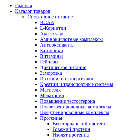
Главная
Каталог товаров
Спортивное питание
BCAA
L-Карнитин
Аксессуары
Аминокислотные комплексы
Антиоксиданты
Батончики
Витамины
Гейнеры
Диетическое питание
Заморозка
Изотоники и энергетики
Креатин и транспортные системы
Магнезия
Мелатонин
Повышение тестостерона
Послетренировочные комплексы
Предтренировочные комплексы
Протеины
Вегетарианский протеин
Говяжий протеин
Изолят протеина