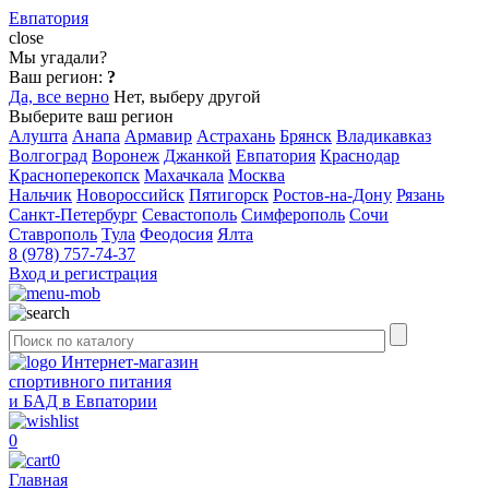
Евпатория
close
Мы угадали?
Ваш регион:
?
Да, все верно
Нет, выберу другой
Выберите ваш регион
Алушта
Анапа
Армавир
Астрахань
Брянск
Владикавказ
Волгоград
Воронеж
Джанкой
Евпатория
Краснодар
Красноперекопск
Махачкала
Москва
Нальчик
Новороссийск
Пятигорск
Ростов-на-Дону
Рязань
Санкт-Петербург
Севастополь
Симферополь
Сочи
Ставрополь
Тула
Феодосия
Ялта
8 (978) 757-74-37
Вход и регистрация
Интернет-магазин
спортивного питания
и БАД в Евпатории
0
0
Главная