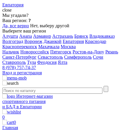
Евпатория
close
Мы угадали?
Ваш регион:
?
Да, все верно
Нет, выберу другой
Выберите ваш регион
Алушта
Анапа
Армавир
Астрахань
Брянск
Владикавказ
Волгоград
Воронеж
Джанкой
Евпатория
Краснодар
Красноперекопск
Махачкала
Москва
Нальчик
Новороссийск
Пятигорск
Ростов-на-Дону
Рязань
Санкт-Петербург
Севастополь
Симферополь
Сочи
Ставрополь
Тула
Феодосия
Ялта
8 (978) 757-74-37
Вход и регистрация
Интернет-магазин
спортивного питания
и БАД в Евпатории
0
0
Главная