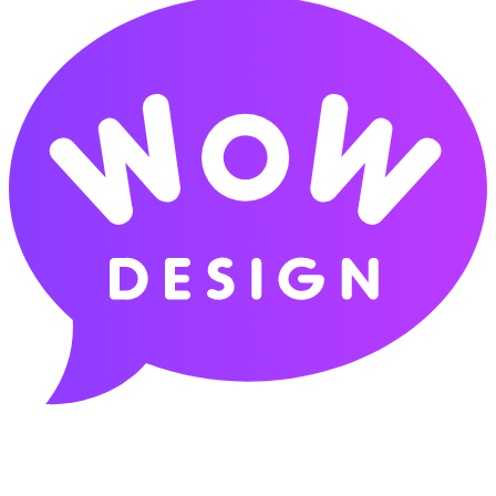
бисглицинат магния, хлорид натрия,
подсластитель: сукралоза, бисглицинат цинка.