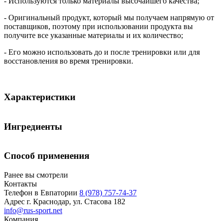
- Используются только материалы высочайшего качества;
- Оригинальный продукт, который мы получаем напрямую от
поставщиков, поэтому при использовании продукта вы
получите все указанные материалы и их количество;
- Его можно использовать до и после тренировки или для
восстановления во время тренировки.
Характеристики
Количество порций:
30
Ингредиенты
Цель:
Восстановление / Выносливость / Набор мышечной массы /
Повышение работоспособности / Повышение тонуса /
Способ применения
Состав:
Похудение
Ранее вы смотрели
BigMan Nutrition BCAA + Электролиты —
Контакты
Способ применения:
пищевой продукт специального назначения для
Телефон в Евпатории
8 (978) 757-74-37
спортсменов, с подсластителями
Адрес
г. Краснодар, ул. Стасова 182
Вес нетто: 300 г (33 порции по 9 г каждая)
Принимайте 1,5 мерные ложки (10 г), растворенные в 250 мл
info@rus-sport.net
Активные ингредиенты (на порцию):
9 - й
RMV*
воды, перед тренировкой
Компания