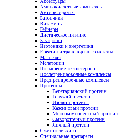
Аксессуары
Аминокислотные комплексы
Антиоксиданты
Батончики
Витамины
Гейнеры
Диетическое питание
Заморозка
Изотоники и энергетики
Креатин и транспортные системы
Магнезия
Мелатонин
Повышение тестостерона
Послетренировочные комплексы
Предтренировочные комплексы
Протеины
Вегетарианский протеин
Говяжий протеин
Изолят протеина
Казеиновый протеин
Многокомпонентный протеин
Сывороточный протеин
Яичный протеин
Сжигатели жира
Специальные препараты