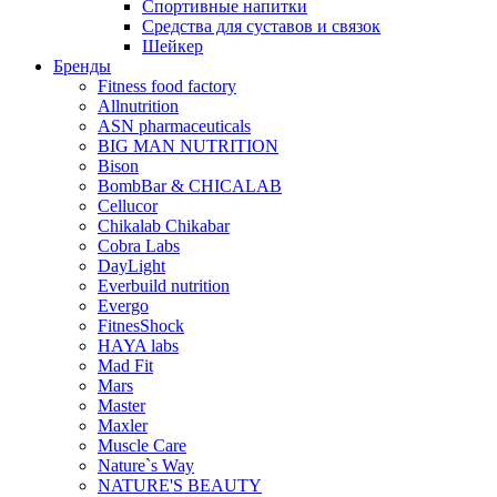
Спортивные напитки
Средства для суставов и связок
Шейкер
Бренды
Fitness food factory
Allnutrition
ASN pharmaceuticals
BIG MAN NUTRITION
Bison
BombBar & CHICALAB
Cellucor
Chikalab Chikabar
Cobra Labs
DayLight
Everbuild nutrition
Evergo
FitnesShock
HAYA labs
Mad Fit
Mars
Master
Maxler
Muscle Care
Nature`s Way
NATURE'S BEAUTY