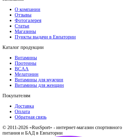
5000
BCAA
мг
О компании
Которые включают в себя:
Отзывы
2500
Фотогалерея
L-лейцин (BCAA)
мг
Статьи
1250
Магазины
L-изолейцин (BCAA)
мг
Пункты выдачи в Евпатории
1250
L-валин (BCAA)
мг
Каталог продукции
124,95
Калий
6.25%
мг
Витамины
60,32
Протеины
Кальций
7.54%
мг
BCAA
100
Мелатонин
Натрий
мг
Витамины для мужчин
11,4
Витамины для женщин
Магний
3.04%
мг
1,69
Покупателям
Цинк
16.9%
мг
RMV * - эталонная пищевая ценность
Доставка
Ингредиенты:
Оплата
BCAA 2:1:1 (L-лейцин:L-изолейцин:L-валин),
Обратная связь
кислота: лимонная кислота, подсластитель:
© 2011-2026 «RusSport» - интернет-магазин спортивного
эритрит, цитрат калия, бисглицинат кальция,
питания и БАД в Евпатории
ароматизатор: натуральный, ароматизатор: кола,