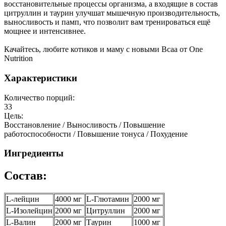
восстановительные процессы организма, а входящие в состав
цитруллин и таурин улучшат мышечную производительность,
выносливость и памп, что позволит вам тренироваться ещё
мощнее и интенсивнее.
Качайтесь, любите котиков и маму с новыми Bcaa от One
Nutrition
Характеристики
Количество порций:
33
Цель:
Восстановление / Выносливость / Повышение
работоспособности / Повышение тонуса / Похудение
Ингредиенты
Состав:
L-лейцин
4000 мг
L-Глютамин
2000 мг
L-Изолейцин
2000 мг
Цитруллин
2000 мг
L-Валин
2000 мг
Таурин
1000 мг