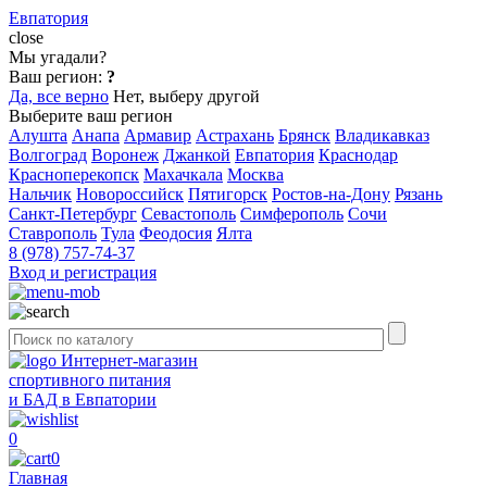
Евпатория
close
Мы угадали?
Ваш регион:
?
Да, все верно
Нет, выберу другой
Выберите ваш регион
Алушта
Анапа
Армавир
Астрахань
Брянск
Владикавказ
Волгоград
Воронеж
Джанкой
Евпатория
Краснодар
Красноперекопск
Махачкала
Москва
Нальчик
Новороссийск
Пятигорск
Ростов-на-Дону
Рязань
Санкт-Петербург
Севастополь
Симферополь
Сочи
Ставрополь
Тула
Феодосия
Ялта
8 (978) 757-74-37
Вход и регистрация
Интернет-магазин
спортивного питания
и БАД в Евпатории
0
0
Главная