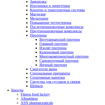
Заморозка
Изотоники и энергетики
Креатин и транспортные системы
Магнезия
Мелатонин
Повышение тестостерона
Послетренировочные комплексы
Предтренировочные комплексы
Протеины
Вегетарианский протеин
Говяжий протеин
Изолят протеина
Казеиновый протеин
Многокомпонентный протеин
Сывороточный протеин
Яичный протеин
Сжигатели жира
Специальные препараты
Спортивные напитки
Средства для суставов и связок
Шейкер
Бренды
Fitness food factory
Allnutrition
ASN pharmaceuticals