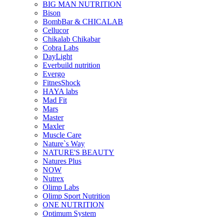
BIG MAN NUTRITION
Bison
BombBar & CHICALAB
Cellucor
Chikalab Chikabar
Cobra Labs
DayLight
Everbuild nutrition
Evergo
FitnesShock
HAYA labs
Mad Fit
Mars
Master
Maxler
Muscle Care
Nature`s Way
NATURE'S BEAUTY
Natures Plus
NOW
Nutrex
Olimp Labs
Olimp Sport Nutrition
ONE NUTRITION
Optimum System