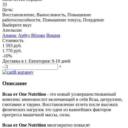
33
Цель:
Восстановление, Выносливость, Повышение
работоспособности, Повышение тонуса, Похудение
Выберите вкус
Апельсин
Ананас
Арбуз
Яблоко
Вишня
Стоимость
1 593 руб.
1 770 руб.
-10%
Доставка в г. Евпатория: 9-10 дней
-
+
В корзину
Описание
Всаа от One Nutrition
- это новый усовершенствованный
комплекс аминокислот включающий в себя Всаа, цитруллин,
глютамин и таурин. Восстановление атлета после высоких
физических нагрузок это один из важнейших факторов
прогресса мышечной массы, силы.
Bcaa от One Nutrition
многократно повысят