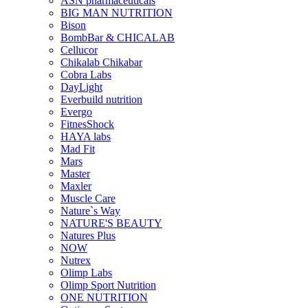
ASN pharmaceuticals
BIG MAN NUTRITION
Bison
BombBar & CHICALAB
Cellucor
Chikalab Chikabar
Cobra Labs
DayLight
Everbuild nutrition
Evergo
FitnesShock
HAYA labs
Mad Fit
Mars
Master
Maxler
Muscle Care
Nature`s Way
NATURE'S BEAUTY
Natures Plus
NOW
Nutrex
Olimp Labs
Olimp Sport Nutrition
ONE NUTRITION