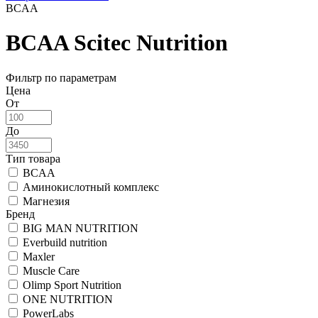
BCAA
BCAA Scitec Nutrition
Фильтр по параметрам
Цена
От
До
Тип товара
BCAA
Аминокислотный комплекс
Магнезия
Бренд
BIG MAN NUTRITION
Everbuild nutrition
Maxler
Muscle Care
Olimp Sport Nutrition
ONE NUTRITION
PowerLabs