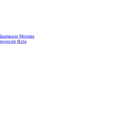
ахачкала
Москва
еодосия
Ялта