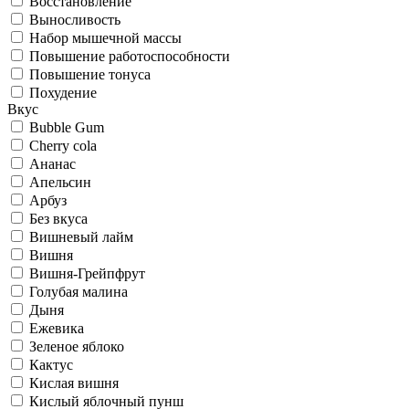
Восстановление
Выносливость
Набор мышечной массы
Повышение работоспособности
Повышение тонуса
Похудение
Вкус
Bubble Gum
Cherry cola
Ананас
Апельсин
Арбуз
Без вкуса
Вишневый лайм
Вишня
Вишня-Грейпфрут
Голубая малина
Дыня
Ежевика
Зеленое яблоко
Кактус
Кислая вишня
Кислый яблочный пунш