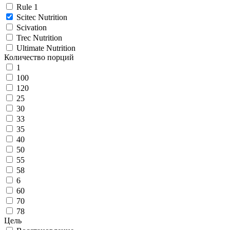
Rule 1
Scitec Nutrition
Scivation
Trec Nutrition
Ultimate Nutrition
Количество порций
1
100
120
25
30
33
35
40
50
55
58
6
60
70
78
Цель