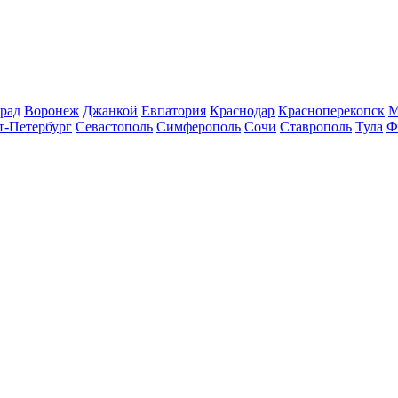
рад
Воронеж
Джанкой
Евпатория
Краснодар
Красноперекопск
М
т-Петербург
Севастополь
Симферополь
Сочи
Ставрополь
Тула
Ф