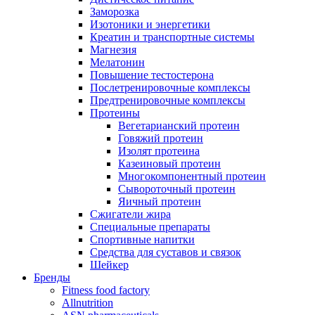
Заморозка
Изотоники и энергетики
Креатин и транспортные системы
Магнезия
Мелатонин
Повышение тестостерона
Послетренировочные комплексы
Предтренировочные комплексы
Протеины
Вегетарианский протеин
Говяжий протеин
Изолят протеина
Казеиновый протеин
Многокомпонентный протеин
Сывороточный протеин
Яичный протеин
Сжигатели жира
Специальные препараты
Спортивные напитки
Средства для суставов и связок
Шейкер
Бренды
Fitness food factory
Allnutrition