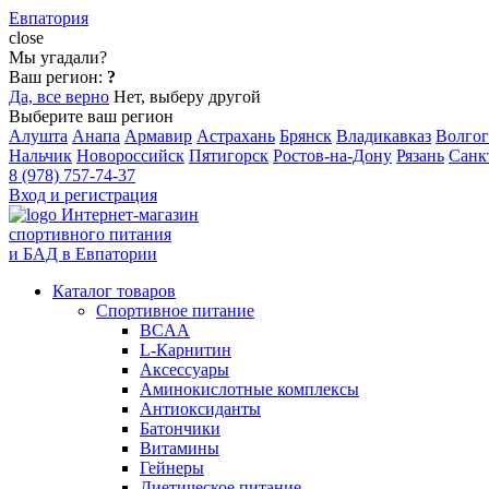
Евпатория
close
Мы угадали?
Ваш регион:
?
Да, все верно
Нет, выберу другой
Выберите ваш регион
Алушта
Анапа
Армавир
Астрахань
Брянск
Владикавказ
Волгог
Нальчик
Новороссийск
Пятигорск
Ростов-на-Дону
Рязань
Санк
8 (978) 757-74-37
Вход и регистрация
Интернет-магазин
спортивного питания
и БАД в Евпатории
Каталог товаров
Спортивное питание
BCAA
L-Карнитин
Аксессуары
Аминокислотные комплексы
Антиоксиданты
Батончики
Витамины
Гейнеры
Диетическое питание