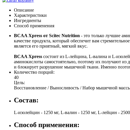
В корзину
Описание
Характеристики
Ингредиенты
Способ применения
BCAA Xpress от Scitec Nutrition
- это только лучшие ам
качестве продукта, который обеспечит вам стремительн
является его приятный, мягкий вкус.
BCAA Xpress
состоит из L-лейцина, L-валина и L-изол
аминокислоты самостоятельно, поэтому их получают из 
и блокирует разрушение мышечной ткани. Именно поэто
Количество порций:
40
Цель:
Восстановление / Выносливость / Набор мышечной массы
Состав:
L-изолейцин - 1250 мг, L-валин - 1250 мг, L-лейцин - 2500
Способ применения: