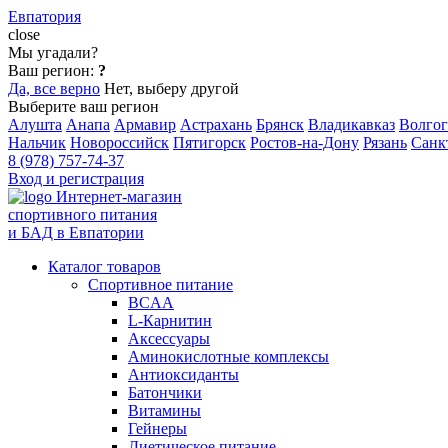
Евпатория
close
Мы угадали?
Ваш регион:
?
Да, все верно
Нет, выберу другой
Выберите ваш регион
Алушта
Анапа
Армавир
Астрахань
Брянск
Владикавказ
Волгог
Нальчик
Новороссийск
Пятигорск
Ростов-на-Дону
Рязань
Санк
8 (978) 757-74-37
Вход и регистрация
Интернет-магазин
спортивного питания
и БАД в Евпатории
Каталог товаров
Спортивное питание
BCAA
L-Карнитин
Аксессуары
Аминокислотные комплексы
Антиоксиданты
Батончики
Витамины
Гейнеры
Диетическое питание