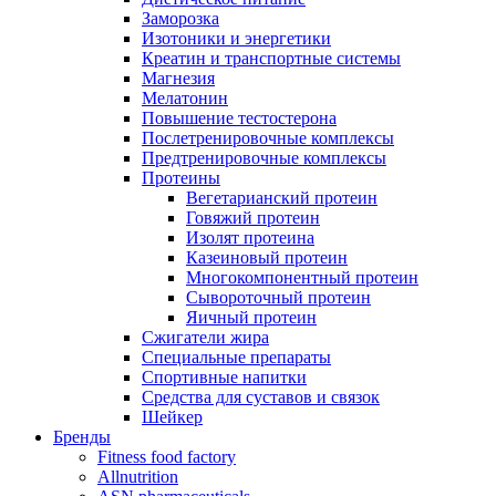
Заморозка
Изотоники и энергетики
Креатин и транспортные системы
Магнезия
Мелатонин
Повышение тестостерона
Послетренировочные комплексы
Предтренировочные комплексы
Протеины
Вегетарианский протеин
Говяжий протеин
Изолят протеина
Казеиновый протеин
Многокомпонентный протеин
Сывороточный протеин
Яичный протеин
Сжигатели жира
Специальные препараты
Спортивные напитки
Средства для суставов и связок
Шейкер
Бренды
Fitness food factory
Allnutrition