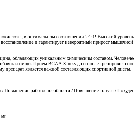
инокислоты, в оптимальном соотношении 2:1:1! Высокий уровень
ое восстановление и гарантирует невероятный прирост мышечно
ейцина, обладающих уникальным химическим составом. Человече
добавок и пищи. Прием BCAA Xpress до и после тренировок спо
му препарат является важной составляющих спортивной диеты.
 / Повышение работоспособности / Повышение тонуса / Похуде
 мг