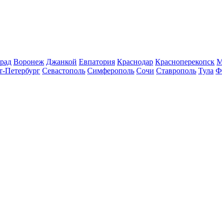
рад
Воронеж
Джанкой
Евпатория
Краснодар
Красноперекопск
М
т-Петербург
Севастополь
Симферополь
Сочи
Ставрополь
Тула
Ф