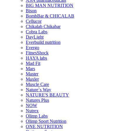
ASN pharmaceuticals
BIG MAN NUTRITION
Bison
BombBar & CHICALAB
Cellucor
Chikalab Chikabar
Cobra Labs
DayLight
Everbuild nutrition
Evergo
FitnesShock
HAYA labs
Mad Fit
Mars
Master
Maxler
Muscle Care
Nature`s Way
NATURE'S BEAUTY
Natures Plus
NOW
Nutrex
Olimp Labs
Olimp Sport Nutrition
ONE NUTRITION