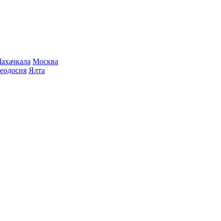
ахачкала
Москва
еодосия
Ялта