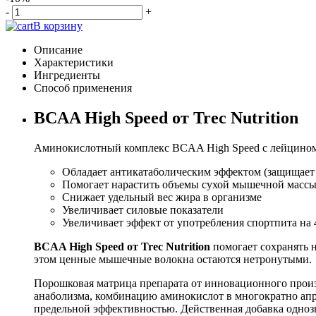
-
+
В корзину
Описание
Характеристики
Ингредиенты
Способ применения
BCAA High Speed от Trec Nutrition
Аминокислотный комплекс BCAA High Speed с лейцином, 
Обладает антикатаболическим эффектом (защищает
Помогает нарастить объемы сухой мышечной масс
Снижает удельный вес жира в организме
Увеличивает силовые показатели
Увеличивает эффект от употребления спортпита на 
BCAA High Speed от Trec Nutrition
помогает сохранять 
этом ценные мышечные волокна остаются нетронутыми.
Порошковая матрица препарата от инновационного прои
анаболизма, комбинацию аминокислот в многократно апро
предельной эффективностью. Действенная добавка однозн