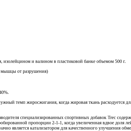
изолейцином и валином в пластиковой банке объемом 500 г.
 мышцы от разрушения)
ы
40%.
нужный темп жиросжигания, когда жировая ткань расходуется дл
зводителя специализированных спортивных добавок Trec содер
бированной пропорции 2-1-1, когда увеличенная вдвое доля ле
ачно является катализатором для качественного улучшения обме