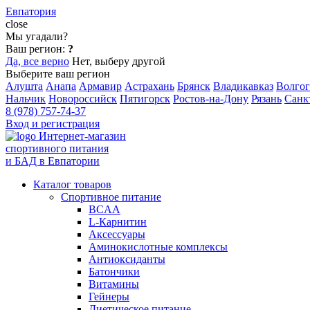
Евпатория
close
Мы угадали?
Ваш регион:
?
Да, все верно
Нет, выберу другой
Выберите ваш регион
Алушта
Анапа
Армавир
Астрахань
Брянск
Владикавказ
Волгог
Нальчик
Новороссийск
Пятигорск
Ростов-на-Дону
Рязань
Санк
8 (978) 757-74-37
Вход и регистрация
Интернет-магазин
спортивного питания
и БАД в Евпатории
Каталог товаров
Спортивное питание
BCAA
L-Карнитин
Аксессуары
Аминокислотные комплексы
Антиоксиданты
Батончики
Витамины
Гейнеры
Диетическое питание