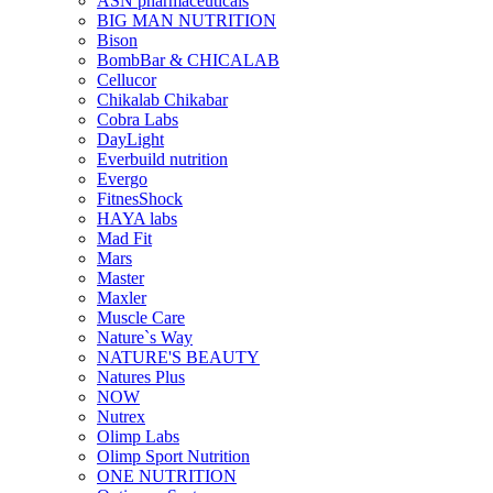
ASN pharmaceuticals
BIG MAN NUTRITION
Bison
BombBar & CHICALAB
Cellucor
Chikalab Chikabar
Cobra Labs
DayLight
Everbuild nutrition
Evergo
FitnesShock
HAYA labs
Mad Fit
Mars
Master
Maxler
Muscle Care
Nature`s Way
NATURE'S BEAUTY
Natures Plus
NOW
Nutrex
Olimp Labs
Olimp Sport Nutrition
ONE NUTRITION