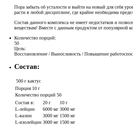
Пора забыть об усталости и выйти на новый для себя ур
расти в любой дисциплине, где крайне необходима преде
Состав данного комплекса не имеет недостатков и позвол
веществам! Вместе с данным продуктом от популярной ко
Количество порций:
50
Цель:
Восстановление / Выносливость / Повышение работоспос
Состав:
500 г
кактус
Порция 10 г
Количество порций 50
Состав в:
20 г
10 г
L-лейцин
6000 мг
3000 мг
L-валин
3000 мг
1500 мг
L-изолейцин
3000 мг
1500 мг