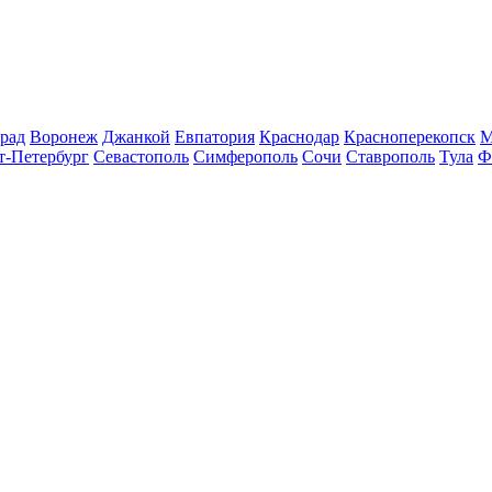
рад
Воронеж
Джанкой
Евпатория
Краснодар
Красноперекопск
М
т-Петербург
Севастополь
Симферополь
Сочи
Ставрополь
Тула
Ф