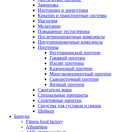
Заморозка
Изотоники и энергетики
Креатин и транспортные системы
Магнезия
Мелатонин
Повышение тестостерона
Послетренировочные комплексы
Предтренировочные комплексы
Протеины
Вегетарианский протеин
Говяжий протеин
Изолят протеина
Казеиновый протеин
Многокомпонентный протеин
Сывороточный протеин
Яичный протеин
Сжигатели жира
Специальные препараты
Спортивные напитки
Средства для суставов и связок
Шейкер
Бренды
Fitness food factory
Allnutrition