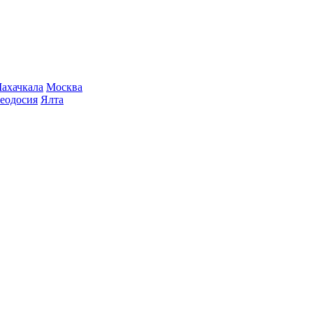
ахачкала
Москва
еодосия
Ялта