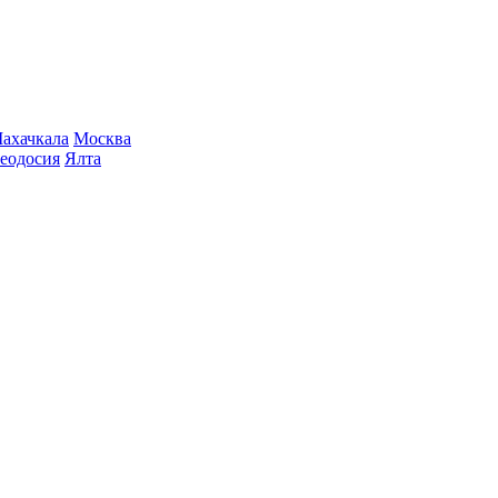
ахачкала
Москва
еодосия
Ялта