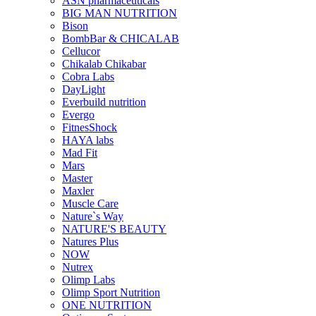
ASN pharmaceuticals
BIG MAN NUTRITION
Bison
BombBar & CHICALAB
Cellucor
Chikalab Chikabar
Cobra Labs
DayLight
Everbuild nutrition
Evergo
FitnesShock
HAYA labs
Mad Fit
Mars
Master
Maxler
Muscle Care
Nature`s Way
NATURE'S BEAUTY
Natures Plus
NOW
Nutrex
Olimp Labs
Olimp Sport Nutrition
ONE NUTRITION