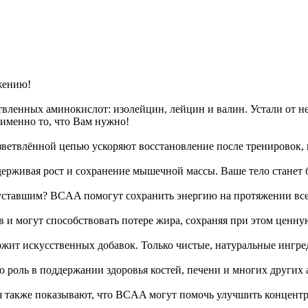
жению!
ленных аминокислот: изолейцин, лейцин и валин. Устали от не
именно то, что Вам нужно!
ветвлённой цепью ускоряют восстановление после тренировок, п
рживая рост и сохранение мышечной массы. Ваше тело станет 
 уставшим? BCAA помогут сохранить энергию на протяжении все
и могут способствовать потере жира, сохраняя при этом ценн
ржит искусственных добавок. Только чистые, натуральные ингре
оль в поддержании здоровья костей, печени и многих других а
 также показывают, что BCAA могут помочь улучшить концентр