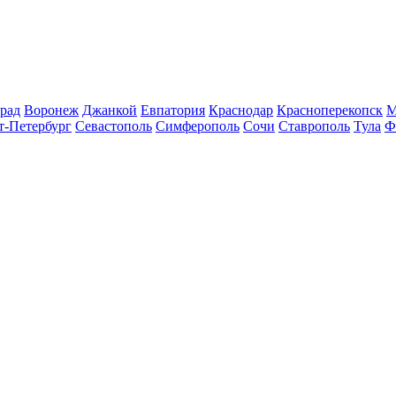
рад
Воронеж
Джанкой
Евпатория
Краснодар
Красноперекопск
М
т-Петербург
Севастополь
Симферополь
Сочи
Ставрополь
Тула
Ф