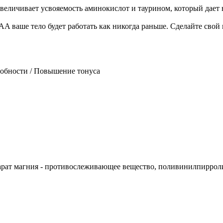
величивает усвояемость аминокислот и таурином, который дает
A ваше тело будет работать как никогда раньше. Сделайте свой 
собности / Повышение тонуса
арат магния - противослеживающее вещество, поливинилпирроли