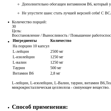
Дополнительно обогащен витамином B6, который у
Не упустите шанс стать лучшей версией себя! С BCA
Количество порций:
30
Цель:
Восстановление / Выносливость / Повышение работоспо
Ингредиенты
Количество
На порцию 10 капсул
L-лейцин
2500 мг
L-изолейцин
1250 мг
L-валин
1250 мг
Таурин
500 мг
Витамин В6
2,8 мг
L-лейцин, L-изолейцин, L-Валин, таурин, витамин В6,Те
микрокристаллическая целлюлоза - связующее вещество.
Способ применения: