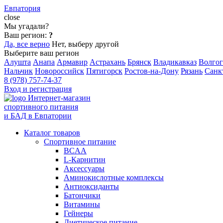
Евпатория
close
Мы угадали?
Ваш регион:
?
Да, все верно
Нет, выберу другой
Выберите ваш регион
Алушта
Анапа
Армавир
Астрахань
Брянск
Владикавказ
Волгог
Нальчик
Новороссийск
Пятигорск
Ростов-на-Дону
Рязань
Санк
8 (978) 757-74-37
Вход и регистрация
Интернет-магазин
спортивного питания
и БАД в Евпатории
Каталог товаров
Спортивное питание
BCAA
L-Карнитин
Аксессуары
Аминокислотные комплексы
Антиоксиданты
Батончики
Витамины
Гейнеры
Диетическое питание