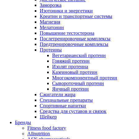
Заморозка
Изотоники и энергетики
Креатин и транспортные системы
Магнезия
Мелатонин
Повышение тестостерона
Послетренировочные комплексы
Предтренировочные комплексы
Протеины
Вегетарианский протеин
Говяжий протеин
Изолят протеина
Казеиновый протеин
Многокомпонентный протеин
Сывороточный протеин
Яичный протеин
Сжигатели жира
Специальные препараты
Спортивные напитки
Средства для суставов и связок
Шейкер
Бренды
Fitness food factory
Allnutrition