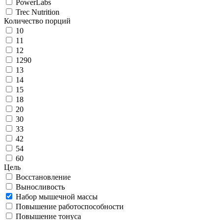
PowerLabs
Trec Nutrition
Количество порций
10
11
12
1290
13
14
15
18
20
30
33
42
54
60
Цель
Восстановление
Выносливость
Набор мышечной массы
Повышение работоспособности
Повышение тонуса