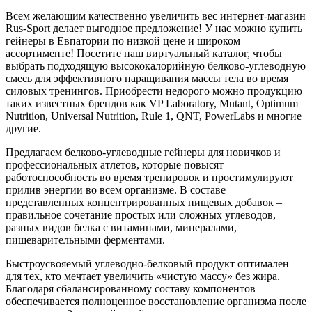
Всем желающим качественно увеличить вес интернет-магазин
Rus-Sport делает выгодное предложение! У нас можно купить
гейнеры в Евпатории по низкой цене и широком
ассортименте! Посетите наш виртуальный каталог, чтобы
выбрать подходящую высококалорийную белково-углеводную
смесь для эффективного наращивания массы тела во время
силовых тренингов. Приобрести недорого можно продукцию
таких известных брендов как VP Laboratory, Mutant, Optimum
Nutrition, Universal Nutrition, Rule 1, QNT, PowerLabs и многие
другие.
Предлагаем белково-углеводные гейнеры для новичков и
профессиональных атлетов, которые повысят
работоспособность во время тренировок и простимулируют
прилив энергии во всем организме. В составе
представленных концентрированных пищевых добавок –
правильное сочетание простых или сложных углеводов,
разных видов белка с витаминами, минералами,
пищеварительными ферментами.
Быстроусвояемый углеводно-белковый продукт оптимален
для тех, кто мечтает увеличить «чистую массу» без жира.
Благодаря сбалансированному составу компонентов
обеспечивается полноценное восстановление организма после