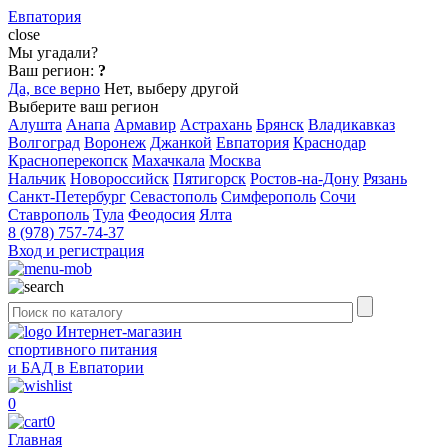
Евпатория
close
Мы угадали?
Ваш регион:
?
Да, все верно
Нет, выберу другой
Выберите ваш регион
Алушта
Анапа
Армавир
Астрахань
Брянск
Владикавказ
Волгоград
Воронеж
Джанкой
Евпатория
Краснодар
Красноперекопск
Махачкала
Москва
Нальчик
Новороссийск
Пятигорск
Ростов-на-Дону
Рязань
Санкт-Петербург
Севастополь
Симферополь
Сочи
Ставрополь
Тула
Феодосия
Ялта
8 (978) 757-74-37
Вход и регистрация
Интернет-магазин
спортивного питания
и БАД в Евпатории
0
0
Главная