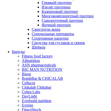
Говяжий протеин
Изолят протеина
Казеиновый протеин
Многокомпонентный протеин
Сывороточный протеин
Яичный протеин
Сжигатели жира
Специальные препараты
Спортивные напитки
Средства для суставов и связок
Шейкер
Бренды
Fitness food factory
Allnutrition
ASN pharmaceuticals
BIG MAN NUTRITION
Bison
BombBar & CHICALAB
Cellucor
Chikalab Chikabar
Cobra Labs
DayLight
Everbuild nutrition
Evergo
FitnesShock