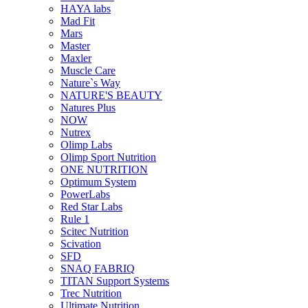
HAYA labs
Mad Fit
Mars
Master
Maxler
Muscle Care
Nature`s Way
NATURE'S BEAUTY
Natures Plus
NOW
Nutrex
Olimp Labs
Olimp Sport Nutrition
ONE NUTRITION
Optimum System
PowerLabs
Red Star Labs
Rule 1
Scitec Nutrition
Scivation
SFD
SNAQ FABRIQ
TITAN Support Systems
Trec Nutrition
Ultimate Nutrition