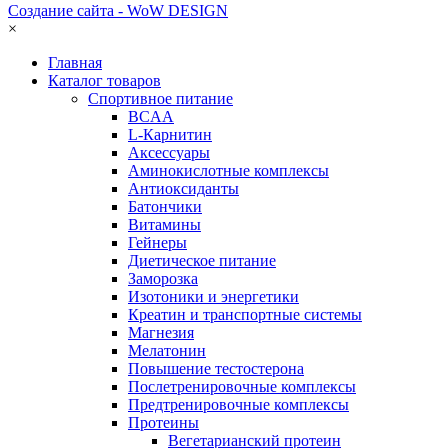
Создание сайта - WoW DESIGN
×
Главная
Каталог товаров
Спортивное питание
BCAA
L-Карнитин
Аксессуары
Аминокислотные комплексы
Антиоксиданты
Батончики
Витамины
Гейнеры
Диетическое питание
Заморозка
Изотоники и энергетики
Креатин и транспортные системы
Магнезия
Мелатонин
Повышение тестостерона
Послетренировочные комплексы
Предтренировочные комплексы
Протеины
Вегетарианский протеин