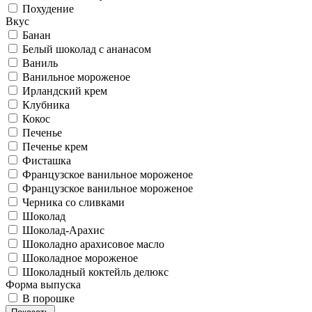
Похудение
Вкус
Банан
Белый шоколад с ананасом
Ваниль
Ванильное мороженое
Ирландский крем
Клубника
Кокос
Печенье
Печенье крем
Фисташка
Французское ванильное мороженое
Французское ванильное мороженое
Черника со сливками
Шоколад
Шоколад-Арахис
Шоколадно арахисовое масло
Шоколадное мороженое
Шоколадный коктейль делюкс
Форма выпуска
В порошке