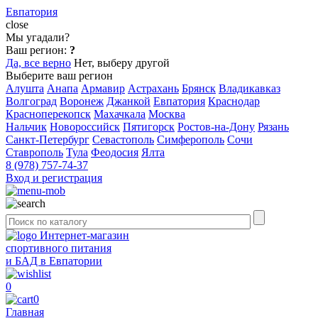
Евпатория
close
Мы угадали?
Ваш регион:
?
Да, все верно
Нет, выберу другой
Выберите ваш регион
Алушта
Анапа
Армавир
Астрахань
Брянск
Владикавказ
Волгоград
Воронеж
Джанкой
Евпатория
Краснодар
Красноперекопск
Махачкала
Москва
Нальчик
Новороссийск
Пятигорск
Ростов-на-Дону
Рязань
Санкт-Петербург
Севастополь
Симферополь
Сочи
Ставрополь
Тула
Феодосия
Ялта
8 (978) 757-74-37
Вход и регистрация
Интернет-магазин
спортивного питания
и БАД в Евпатории
0
0
Главная