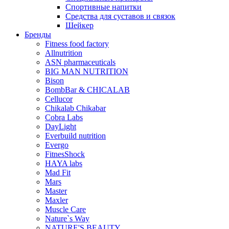
Спортивные напитки
Средства для суставов и связок
Шейкер
Бренды
Fitness food factory
Allnutrition
ASN pharmaceuticals
BIG MAN NUTRITION
Bison
BombBar & CHICALAB
Cellucor
Chikalab Chikabar
Cobra Labs
DayLight
Everbuild nutrition
Evergo
FitnesShock
HAYA labs
Mad Fit
Mars
Master
Maxler
Muscle Care
Nature`s Way
NATURE'S BEAUTY