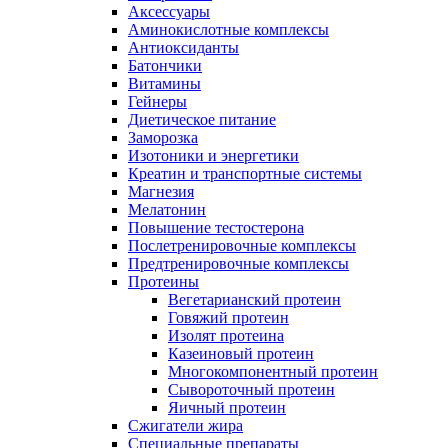
Аксессуары
Аминокислотные комплексы
Антиоксиданты
Батончики
Витамины
Гейнеры
Диетическое питание
Заморозка
Изотоники и энергетики
Креатин и транспортные системы
Магнезия
Мелатонин
Повышение тестостерона
Послетренировочные комплексы
Предтренировочные комплексы
Протеины
Вегетарианский протеин
Говяжий протеин
Изолят протеина
Казеиновый протеин
Многокомпонентный протеин
Сывороточный протеин
Яичный протеин
Сжигатели жира
Специальные препараты