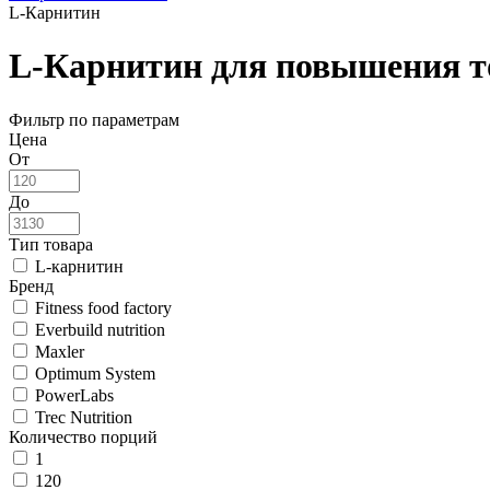
L-Карнитин
L-Карнитин для повышения т
Фильтр по параметрам
Цена
От
До
Тип товара
L-карнитин
Бренд
Fitness food factory
Everbuild nutrition
Maxler
Optimum System
PowerLabs
Trec Nutrition
Количество порций
1
120