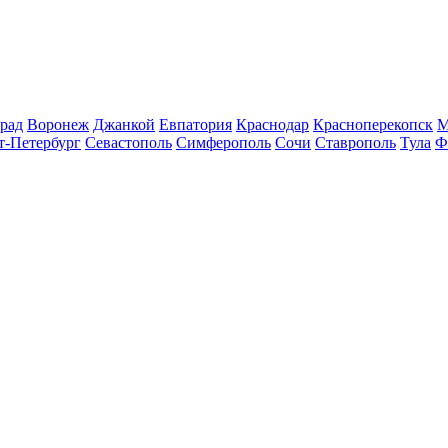
рад
Воронеж
Джанкой
Евпатория
Краснодар
Красноперекопск
М
т-Петербург
Севастополь
Симферополь
Сочи
Ставрополь
Тула
Ф