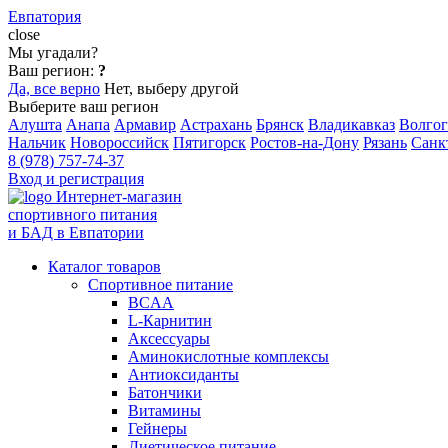
Евпатория
close
Мы угадали?
Ваш регион:
?
Да, все верно
Нет, выберу другой
Выберите ваш регион
Алушта
Анапа
Армавир
Астрахань
Брянск
Владикавказ
Волгог
Нальчик
Новороссийск
Пятигорск
Ростов-на-Дону
Рязань
Санк
8 (978) 757-74-37
Вход и регистрация
Интернет-магазин
спортивного питания
и БАД в Евпатории
Каталог товаров
Спортивное питание
BCAA
L-Карнитин
Аксессуары
Аминокислотные комплексы
Антиоксиданты
Батончики
Витамины
Гейнеры
Диетическое питание