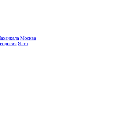
ахачкала
Москва
еодосия
Ялта