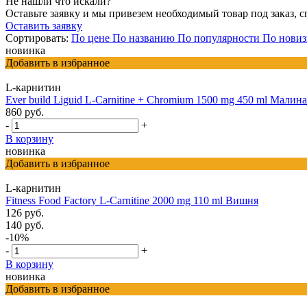
Не нашли что искали?
Оставьте заявку и мы привезем необходимый товар под заказ, с
Оставить заявку
Сортировать:
По цене
По названию
По популярности
По новиз
новинка
Добавить в избранное
L-карнитин
Ever build Liguid L-Carnitine + Chromium 1500 mg 450 ml Малина
860 руб.
-
+
В корзину
новинка
Добавить в избранное
L-карнитин
Fitness Food Factory L-Carnitine 2000 mg 110 ml Вишня
126 руб.
140 руб.
-10%
-
+
В корзину
новинка
Добавить в избранное