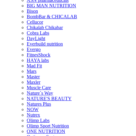
ASN pharmaceuticals
BIG MAN NUTRITION
Bison
BombBar & CHICALAB
Cellucor
Chikalab Chikabar
Cobra Labs
DayLight
Everbuild nutrition
Evergo
FitnesShock
HAYA labs
Mad Fit
Mars
Master
Maxler
Muscle Care
Nature`s Way
NATURE'S BEAUTY
Natures Plus
NOW
Nutrex
Olimp Labs
Olimp Sport Nutrition
ONE NUTRITION