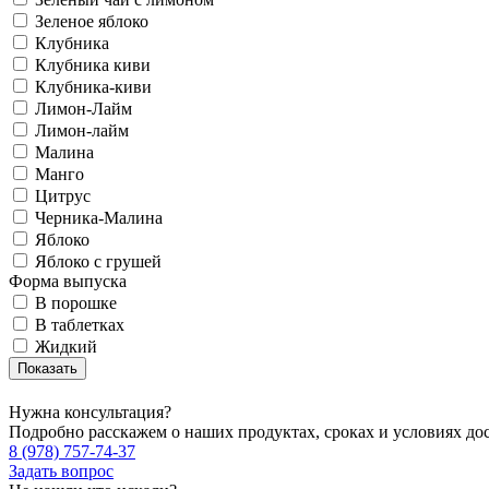
Зеленое яблоко
Клубника
Клубника киви
Клубника-киви
Лимон-Лайм
Лимон-лайм
Малина
Манго
Цитрус
Черника-Малина
Яблоко
Яблоко с грушей
Форма выпуска
В порошке
В таблетках
Жидкий
Нужна консультация?
Подробно расскажем о наших продуктах, сроках и условиях до
8 (978) 757-74-37
Задать вопрос