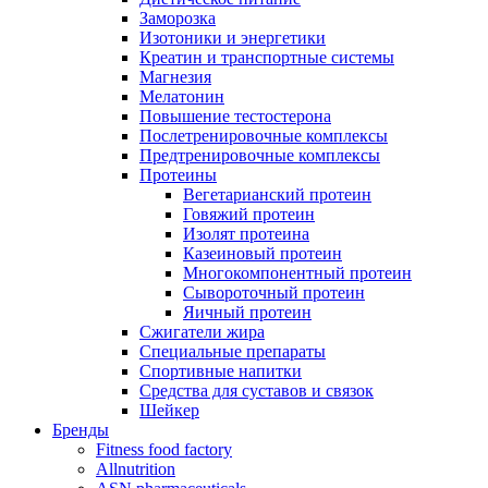
Заморозка
Изотоники и энергетики
Креатин и транспортные системы
Магнезия
Мелатонин
Повышение тестостерона
Послетренировочные комплексы
Предтренировочные комплексы
Протеины
Вегетарианский протеин
Говяжий протеин
Изолят протеина
Казеиновый протеин
Многокомпонентный протеин
Сывороточный протеин
Яичный протеин
Сжигатели жира
Специальные препараты
Спортивные напитки
Средства для суставов и связок
Шейкер
Бренды
Fitness food factory
Allnutrition