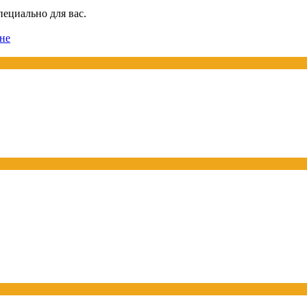
пециально для вас.
не