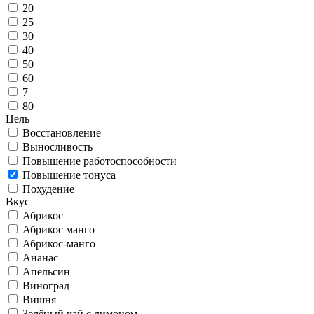
20
25
30
40
50
60
7
80
Цель
Восстановление
Выносливость
Повышение работоспособности
Повышение тонуса
Похудение
Вкус
Абрикос
Абрикос манго
Абрикос-манго
Ананас
Апельсин
Виноград
Вишня
Зелёный чай с лимоном