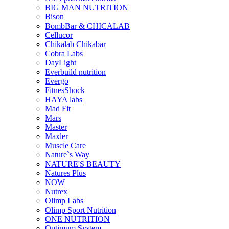
BIG MAN NUTRITION
Bison
BombBar & CHICALAB
Cellucor
Chikalab Chikabar
Cobra Labs
DayLight
Everbuild nutrition
Evergo
FitnesShock
HAYA labs
Mad Fit
Mars
Master
Maxler
Muscle Care
Nature`s Way
NATURE'S BEAUTY
Natures Plus
NOW
Nutrex
Olimp Labs
Olimp Sport Nutrition
ONE NUTRITION
Optimum System