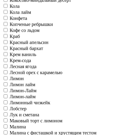
Кокосово-миндальный десерт
Кола
Кола лайм
Конфета
Копченые ребрышки
Кофе со льдом
Краб
Красный апельсин
Красный бархат
Крем ваниль
Крем-сода
Лесная ягода
Лесной орех с карамелью
Лимон
Лимон лайм
Лимон-Лайм
Лимон-лайм
Лимонный чизкейк
Лобстер
Лук и сметана
Маковый торт с лимоном
Малина
Малина с фисташкой и хрустящим тестом