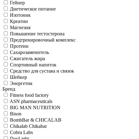
Гейнер
Диетическое питание
Изотоник
Креатин
Магнезия
Повышение тестостерона
Предтренировочный комплекс
Протеин
Сахарозаменитель
Сжигатель жира
Спортивный напиток
Средство для сустава и связок
Шейкер
Энергетик
Бренд
Fitness food factory
ASN pharmaceuticals
BIG MAN NUTRITION
Bison
BombBar & CHICALAB
Chikalab Chikabar
Cobra Labs
DayLight