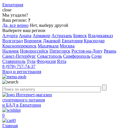
Евпатория
close
Мы угадали?
Ваш регион:
?
Да, все верно
Нет, выберу другой
Выберите ваш регион
Алушта
Анапа
Армавир
Астрахань
Брянск
Владикавказ
Волгоград
Воронеж
Джанкой
Евпатория
Краснодар
Красноперекопск
Махачкала
Москва
Нальчик
Новороссийск
Пятигорск
Ростов-на-Дону
Рязань
Санкт-Петербург
Севастополь
Симферополь
Сочи
Ставрополь
Тула
Феодосия
Ялта
8 (978) 757-74-37
Вход и регистрация
Интернет-магазин
спортивного питания
и БАД в Евпатории
0
0
Главная