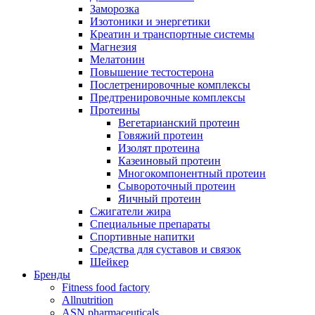
Заморозка
Изотоники и энергетики
Креатин и транспортные системы
Магнезия
Мелатонин
Повышение тестостерона
Послетренировочные комплексы
Предтренировочные комплексы
Протеины
Вегетарианский протеин
Говяжий протеин
Изолят протеина
Казеиновый протеин
Многокомпонентный протеин
Сывороточный протеин
Яичный протеин
Сжигатели жира
Специальные препараты
Спортивные напитки
Средства для суставов и связок
Шейкер
Бренды
Fitness food factory
Allnutrition
ASN pharmaceuticals