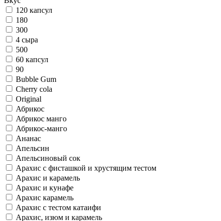
Вкус
120 капсул
180
300
4 сыра
500
60 капсул
90
Bubble Gum
Cherry cola
Original
Абрикос
Абрикос манго
Абрикос-манго
Ананас
Апельсин
Апельсиновый сок
Арахис c фисташкой и хрустящим тестом
Арахис и карамель
Арахис и кунафе
Арахис карамель
Арахис с тестом катаифи
Арахис, изюм и карамель