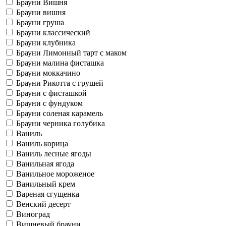
Брауни Вишня
Брауни вишня
Брауни груша
Брауни классический
Брауни клубника
Брауни Лимонный тарт с маком
Брауни малина фисташка
Брауни моккачино
Брауни Рикотта с грушей
Брауни с фисташкой
Брауни с фундуком
Брауни соленая карамель
Брауни черника голубика
Ваниль
Ваниль корица
Ваниль лесные ягоды
Ванильная ягода
Ванильное мороженое
Ванильный крем
Вареная сгущенка
Венский десерт
Виноград
Вишневый брауни