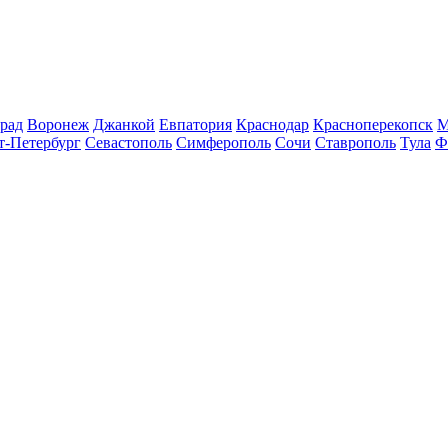
рад
Воронеж
Джанкой
Евпатория
Краснодар
Красноперекопск
М
т-Петербург
Севастополь
Симферополь
Сочи
Ставрополь
Тула
Ф