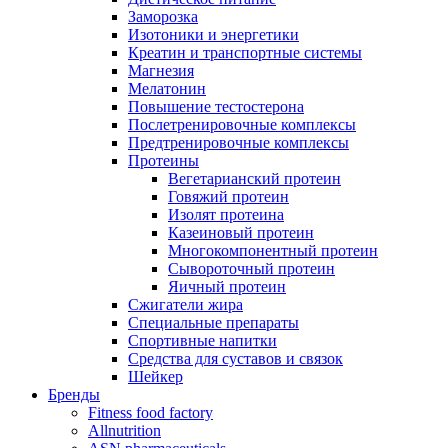
Заморозка
Изотоники и энергетики
Креатин и транспортные системы
Магнезия
Мелатонин
Повышение тестостерона
Послетренировочные комплексы
Предтренировочные комплексы
Протеины
Вегетарианский протеин
Говяжий протеин
Изолят протеина
Казеиновый протеин
Многокомпонентный протеин
Сывороточный протеин
Яичный протеин
Сжигатели жира
Специальные препараты
Спортивные напитки
Средства для суставов и связок
Шейкер
Бренды
Fitness food factory
Allnutrition