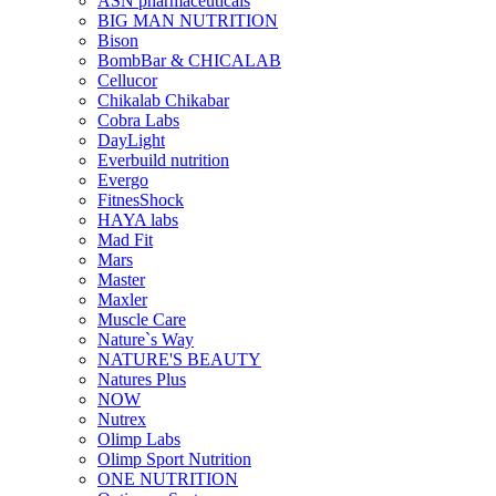
ASN pharmaceuticals
BIG MAN NUTRITION
Bison
BombBar & CHICALAB
Cellucor
Chikalab Chikabar
Cobra Labs
DayLight
Everbuild nutrition
Evergo
FitnesShock
HAYA labs
Mad Fit
Mars
Master
Maxler
Muscle Care
Nature`s Way
NATURE'S BEAUTY
Natures Plus
NOW
Nutrex
Olimp Labs
Olimp Sport Nutrition
ONE NUTRITION