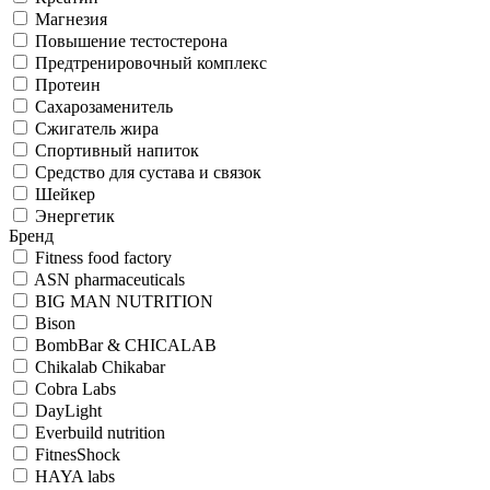
Магнезия
Повышение тестостерона
Предтренировочный комплекс
Протеин
Сахарозаменитель
Сжигатель жира
Спортивный напиток
Средство для сустава и связок
Шейкер
Энергетик
Бренд
Fitness food factory
ASN pharmaceuticals
BIG MAN NUTRITION
Bison
BombBar & CHICALAB
Chikalab Chikabar
Cobra Labs
DayLight
Everbuild nutrition
FitnesShock
HAYA labs