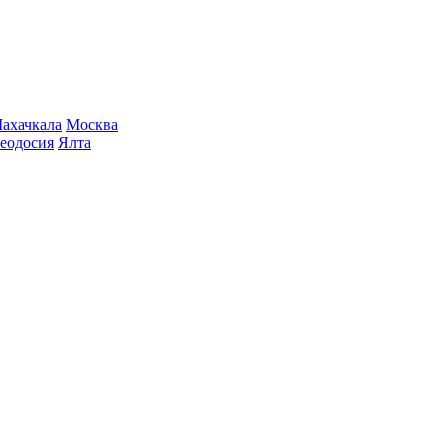
ахачкала
Москва
еодосия
Ялта