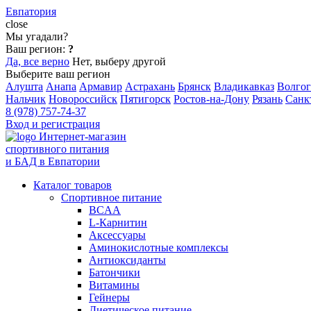
Евпатория
close
Мы угадали?
Ваш регион:
?
Да, все верно
Нет, выберу другой
Выберите ваш регион
Алушта
Анапа
Армавир
Астрахань
Брянск
Владикавказ
Волгог
Нальчик
Новороссийск
Пятигорск
Ростов-на-Дону
Рязань
Санк
8 (978) 757-74-37
Вход и регистрация
Интернет-магазин
спортивного питания
и БАД в Евпатории
Каталог товаров
Спортивное питание
BCAA
L-Карнитин
Аксессуары
Аминокислотные комплексы
Антиоксиданты
Батончики
Витамины
Гейнеры
Диетическое питание