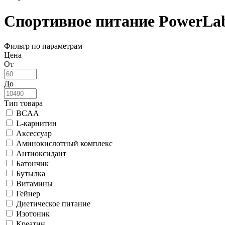
Спортивное питание PowerLa
Фильтр по параметрам
Цена
От
До
Тип товара
BCAA
L-карнитин
Аксессуар
Аминокислотный комплекс
Антиоксидант
Батончик
Бутылка
Витамины
Гейнер
Диетическое питание
Изотоник
Креатин