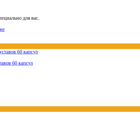
пециально для вас.
не
вов 60 капсул