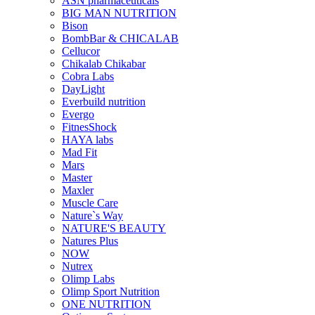
ASN pharmaceuticals
BIG MAN NUTRITION
Bison
BombBar & CHICALAB
Cellucor
Chikalab Chikabar
Cobra Labs
DayLight
Everbuild nutrition
Evergo
FitnesShock
HAYA labs
Mad Fit
Mars
Master
Maxler
Muscle Care
Nature`s Way
NATURE'S BEAUTY
Natures Plus
NOW
Nutrex
Olimp Labs
Olimp Sport Nutrition
ONE NUTRITION