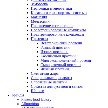
Заморозка
Изотоники и энергетики
Креатин и транспортные системы
Магнезия
Мелатонин
Повышение тестостерона
Послетренировочные комплексы
Предтренировочные комплексы
Протеины
Вегетарианский протеин
Говяжий протеин
Изолят протеина
Казеиновый протеин
Многокомпонентный протеин
Сывороточный протеин
Яичный протеин
Сжигатели жира
Специальные препараты
Спортивные напитки
Средства для суставов и связок
Шейкер
Бренды
Fitness food factory
Allnutrition