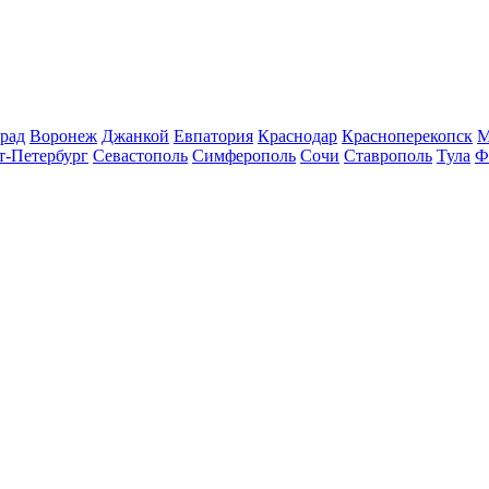
рад
Воронеж
Джанкой
Евпатория
Краснодар
Красноперекопск
М
т-Петербург
Севастополь
Симферополь
Сочи
Ставрополь
Тула
Ф