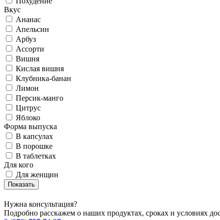
Похудение
Вкус
Ананас
Апельсин
Арбуз
Ассорти
Вишня
Кислая вишня
Клубника-банан
Лимон
Персик-манго
Цитрус
Яблоко
Форма выпуска
В капсулах
В порошке
В таблетках
Для кого
Для женщин
Нужна консультация?
Подробно расскажем о наших продуктах, сроках и условиях до