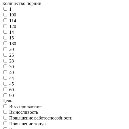
Количество порций
1
100
114
120
14
15
180
20
25
28
30
40
44
45
60
90
Цель
Восстановление
Выносливость
Повышение работоспособности
Повышение тонуса