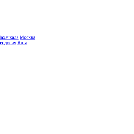
ахачкала
Москва
еодосия
Ялта