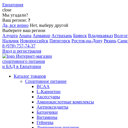
Евпатория
close
Мы угадали?
Ваш регион:
?
Да, все верно
Нет, выберу другой
Выберите ваш регион
Алушта
Анапа
Армавир
Астрахань
Брянск
Владикавказ
Волгог
Нальчик
Новороссийск
Пятигорск
Ростов-на-Дону
Рязань
Санк
8 (978) 757-74-37
Вход и регистрация
Интернет-магазин
спортивного питания
и БАД в Евпатории
Каталог товаров
Спортивное питание
BCAA
L-Карнитин
Аксессуары
Аминокислотные комплексы
Антиоксиданты
Батончики
Витамины
Гейнеры
Диетическое питание